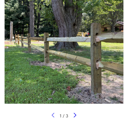
1
/
3